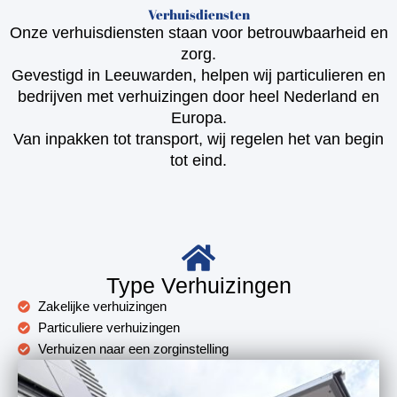
o
r
p
a
k
a
e
l
Verhuisdiensten
m
t
Onze verhuisdiensten staan voor betrouwbaarheid en
zorg.
Gevestigd in Leeuwarden, helpen wij particulieren en
bedrijven met verhuizingen door heel Nederland en
Europa.
Van inpakken tot transport, wij regelen het van begin
tot eind.
Type Verhuizingen
Zakelijke verhuizingen
Particuliere verhuizingen
Verhuizen naar een zorginstelling